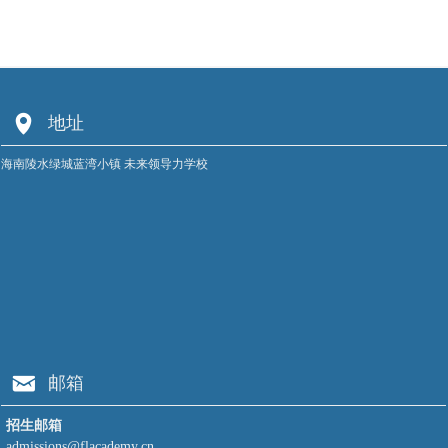
넹
地址
海南陵水绿城蓝湾小镇 未来领导力学校
낂
邮箱
招生邮箱
admissions@flacademy.cn