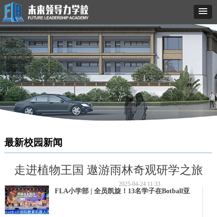
最新校园新闻
走进植物王国 遨游雨林奇观研学之旅
2025-04-24
11:33
FLA小学部 | 全员凯旋！13名学子在Botball亚
洲分会交出硬核答卷！