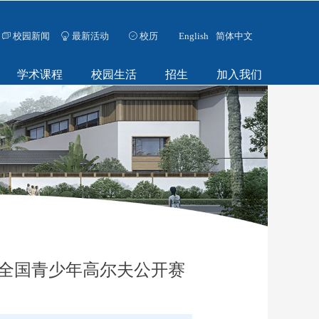
校园新闻
最新活动
校历
English
简体中文
ꀃ
ꁙ
ꄗ
学术课程
校园生活
招生
加入我们
·全国青少年高尔夫公开赛