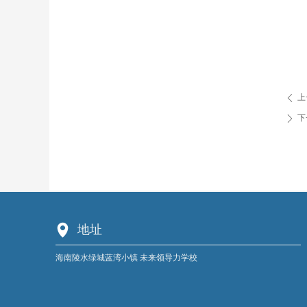
上
ꄴ
下
ꄲ
넹
地址
海南陵水绿城蓝湾小镇 未来领导力学校