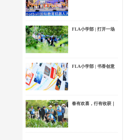
亚洲分会交出硬核答
卷！
FLA小学部 | 打开一场
有温度的热带研学之旅
FLA小学部 | 书香创意
奖揭晓！看师生如
何“墙”势出道
春有欢喜，行有收获｜
FLA中学部兴隆热带植
物园春游回顾