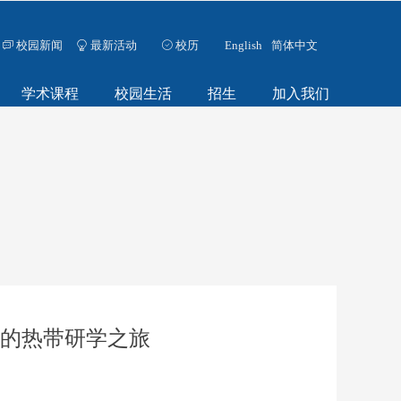
校园新闻
最新活动
校历
English
简体中文
ꀃ
ꁙ
ꄗ
学术课程
校园生活
招生
加入我们
温度的热带研学之旅