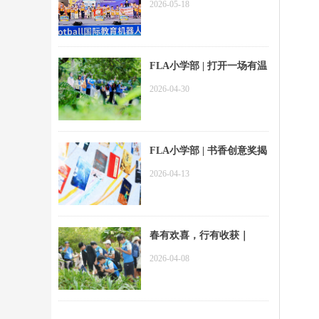
2026-05-18
交出硬核答卷！
FLA小学部 | 打开一场有温
度的热带研学之旅
2026-04-30
FLA小学部 | 书香创意奖揭
晓！看师生如何“墙”势出
2026-04-13
道
春有欢喜，行有收获｜
FLA中学部兴隆热带植物
2026-04-08
园春游回顾