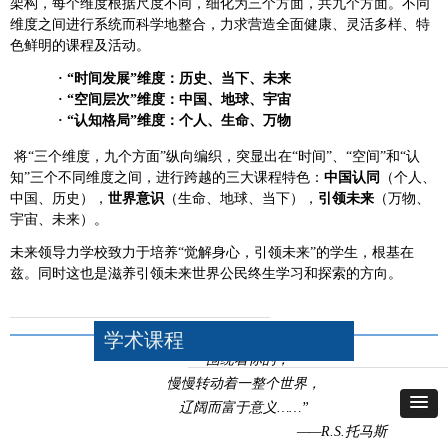
架构，每个维度根据尺度不同，细化为三个方面，共九个方面。不同
维度之间进行系统而科学地整合，力求营造全面健康、灵活多样、特
色鲜明的课程及活动。
· “时间发展”维度：历史、当下、未来
· “空间层次”维度：中国、地球、宇宙
· “认知格局”维度：个人、生命、万物
将“三个维度，九个方面”纵向编织，突显出在“时间”、“空间”和“认
知”三个不同维度之间，进行跨越的三大课程特色：
中国认同
（个人、
中国、历史），
世界意识
（生命、地球、当下），
引领未来
（万物、
宇宙、未来）。
未来领导力学校致力于培养“觉解身心，引领未来”的学生，根基在
兹。同时这也是滋养引领未来世界公民终生学习和探索的方向。
学术课程
“围绕着你的，
慢慢转动着一整个世界，
辽阔而富于意义……”
——R.S.托马斯