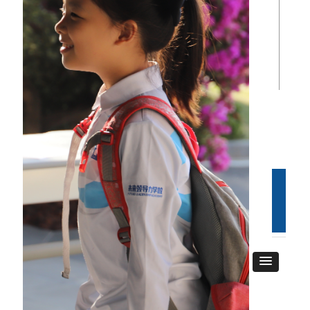
学
术
课
程