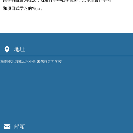
跨学科融合为理念，既发挥学科教学优势，又体现合作学习
和项目式学习的特点。
넹
地址
海南陵水绿城蓝湾小镇 未来领导力学校
낂
邮箱